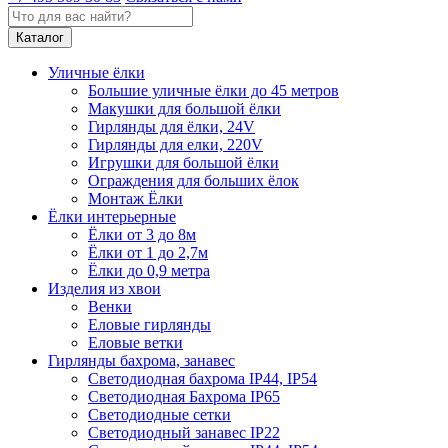
Каталог
Уличные ёлки
Большие уличные ёлки до 45 метров
Макушки для большой ёлки
Гирлянды для ёлки, 24V
Гирлянды для елки, 220V
Игрушки для большой ёлки
Ограждения для больших ёлок
Монтаж Ёлки
Ёлки интерьерные
Ёлки от 3 до 8м
Ёлки от 1 до 2,7м
Ёлки до 0,9 метра
Изделия из хвои
Венки
Еловые гирлянды
Еловые ветки
Гирлянды бахрома, занавес
Светодиодная бахрома IP44, IP54
Светодиодная Бахрома IP65
Светодиодные сетки
Светодиодный занавес IP22