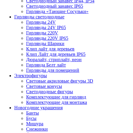
Светодиодный занавес IP44, IP54
Светодиодный занавес IP65
Гирлянда «Тающие Сосульки»
Гирлянды светодиодные
Гирлянды 24V
Гирлянды 24V IP65
Гирлянды 220V
Гирлянды 220V IP65
Гирлянды Шарики
Клип лайт для деревьев
Клип Лайт для деревьев IP65
Дюралайт, стриплайт, неон
Гирлянда Белт лайт
Гирлянды для помещений
Электрофигуры
Световые акриловые фигуры 3D
Световые конусы
Светодиодные фигуры
Комплектующие для гирлянд
Комплектующие для монтажа
Новогодние украшения
Банты
Бусы
Мишура
Снежинки