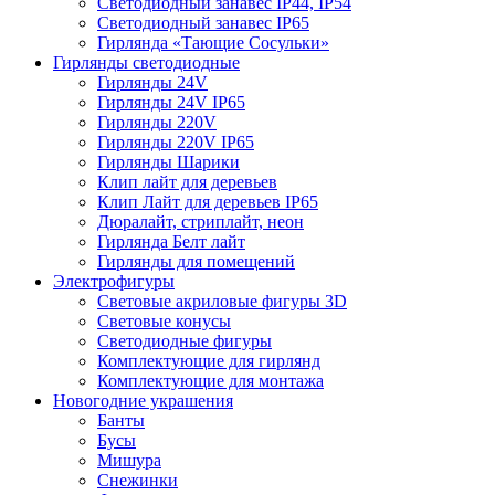
Светодиодный занавес IP44, IP54
Светодиодный занавес IP65
Гирлянда «Тающие Сосульки»
Гирлянды светодиодные
Гирлянды 24V
Гирлянды 24V IP65
Гирлянды 220V
Гирлянды 220V IP65
Гирлянды Шарики
Клип лайт для деревьев
Клип Лайт для деревьев IP65
Дюралайт, стриплайт, неон
Гирлянда Белт лайт
Гирлянды для помещений
Электрофигуры
Световые акриловые фигуры 3D
Световые конусы
Светодиодные фигуры
Комплектующие для гирлянд
Комплектующие для монтажа
Новогодние украшения
Банты
Бусы
Мишура
Снежинки