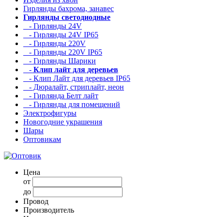
Гирлянды бахрома, занавес
Гирлянды светодиодные
- Гирлянды 24V
- Гирлянды 24V IP65
- Гирлянды 220V
- Гирлянды 220V IP65
- Гирлянды Шарики
-
Клип лайт для деревьев
- Клип Лайт для деревьев IP65
- Дюралайт, стриплайт, неон
- Гирлянда Белт лайт
- Гирлянды для помещений
Электрофигуры
Новогодние украшения
Шары
Оптовикам
Цена
от
до
Провод
Производитель