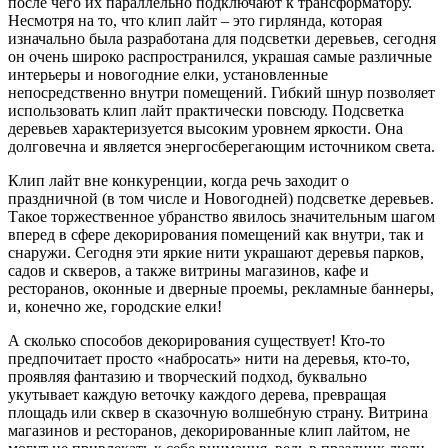
после чего их параллельно подключают к трансформатору.
Несмотря на то, что клип лайт – это гирлянда, которая
изначально была разработана для подсветки деревьев, сегодня
он очень широко распространился, украшая самые различные
интерьеры и новогодние елки, установленные
непосредственно внутри помещений. Гибкий шнур позволяет
использовать клип лайт практически повсюду. Подсветка
деревьев характеризуется высоким уровнем яркости. Она
долговечна и является энергосберегающим источником света.
Клип лайт вне конкуренции, когда речь заходит о
праздничной (в том числе и Новогодней) подсветке деревьев.
Такое торжественное убранство явилось значительным шагом
вперед в сфере декорирования помещений как внутри, так и
снаружи. Сегодня эти яркие нити украшают деревья парков,
садов и скверов, а также витрины магазинов, кафе и
ресторанов, оконные и дверные проемы, рекламные баннеры,
и, конечно же, городские елки!
А сколько способов декорирования существует! Кто-то
предпочитает просто «набросать» нити на деревья, кто-то,
проявляя фантазию и творческий подход, буквально
укутывает каждую веточку каждого дерева, превращая
площадь или сквер в сказочную волшебную страну. Витрина
магазинов и ресторанов, декорированные клип лайтом, не