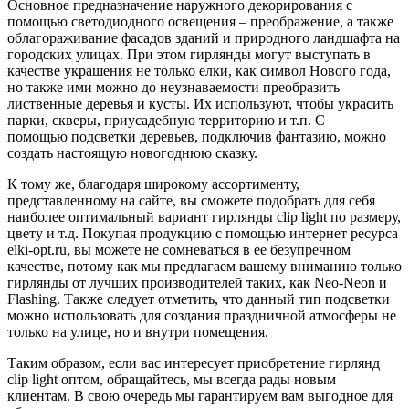
Основное предназначение наружного декорирования с
помощью светодиодного освещения – преображение, а также
облагораживание фасадов зданий и природного ландшафта на
городских улицах. При этом гирлянды могут выступать в
качестве украшения не только елки, как символ Нового года,
но также ими можно до неузнаваемости преобразить
лиственные деревья и кусты. Их используют, чтобы украсить
парки, скверы, приусадебную территорию и т.п. С
помощью подсветки деревьев, подключив фантазию, можно
создать настоящую новогоднюю сказку.
К тому же, благодаря широкому ассортименту,
представленному на сайте, вы сможете подобрать для себя
наиболее оптимальный вариант гирлянды clip light по размеру,
цвету и т.д. Покупая продукцию с помощью интернет ресурса
elki-opt.ru, вы можете не сомневаться в ее безупречном
качестве, потому как мы предлагаем вашему вниманию только
гирлянды от лучших производителей таких, как Neo-Neon и
Flashing. Также следует отметить, что данный тип подсветки
можно использовать для создания праздничной атмосферы не
только на улице, но и внутри помещения.
Таким образом, если вас интересует приобретение гирлянд
clip light оптом, обращайтесь, мы всегда рады новым
клиентам. В свою очередь мы гарантируем вам выгодное для