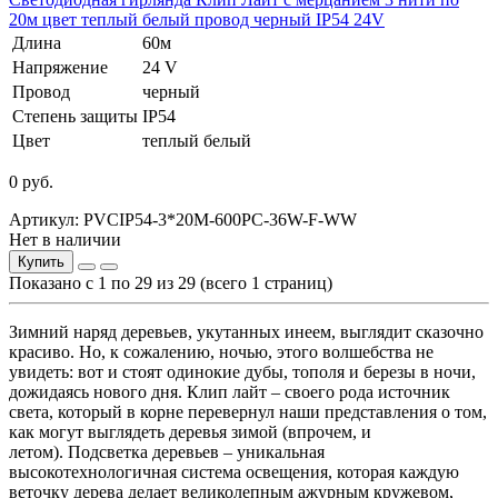
20м цвет теплый белый провод черный IP54 24V
Длина
60м
Напряжение
24 V
Провод
черный
Степень защиты
IP54
Цвет
теплый белый
0 руб.
Артикул: PVCIP54-3*20M-600PC-36W-F-WW
Нет в наличии
Купить
Показано с 1 по 29 из 29 (всего 1 страниц)
Зимний наряд деревьев, укутанных инеем, выглядит сказочно
красиво. Но, к сожалению, ночью, этого волшебства не
увидеть: вот и стоят одинокие дубы, тополя и березы в ночи,
дожидаясь нового дня.
Клип лайт
– своего рода источник
света, который в корне перевернул наши представления о том,
как могут выглядеть деревья зимой (впрочем, и
летом).
Подсветка деревьев
– уникальная
высокотехнологичная система освещения, которая каждую
веточку дерева делает великолепным ажурным кружевом,