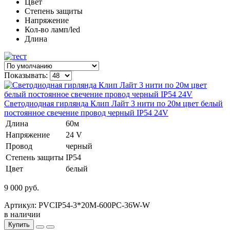
Цвет
Степень защиты
Напряжение
Кол-во ламп/led
Длина
Показывать:
Светодиодная гирлянда Клип Лайт 3 нити по 20м цвет белый
постоянное свечение провод черный IP54 24V
Длина
60м
Напряжение
24 V
Провод
черный
Степень защиты
IP54
Цвет
белый
9 000 руб.
Артикул: PVCIP54-3*20M-600PC-36W-W
в наличии
Купить