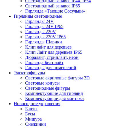
Светодиодный занавес IP44, IP54
Светодиодный занавес IP65
Гирлянда «Тающие Сосульки»
Гирлянды светодиодные
Гирлянды 24V
Гирлянды 24V IP65
Гирлянды 220V
Гирлянды 220V IP65
Гирлянды Шарики
Клип лайт для деревьев
Клип Лайт для деревьев IP65
Дюралайт, стриплайт, неон
Гирлянда Белт лайт
Гирлянды для помещений
Электрофигуры
Световые акриловые фигуры 3D
Световые конусы
Светодиодные фигуры
Комплектующие для гирлянд
Комплектующие для монтажа
Новогодние украшения
Банты
Бусы
Мишура
Снежинки