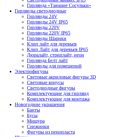
Гирлянда «Тающие Сосульки»
Гирлянды светодиодные
Гирлянды 24V
Гирлянды 24V IP65
Гирлянды 220V
Гирлянды 220V IP65
Гирлянды Шарики
Клип лайт для деревьев
Клип Лайт для деревьев IP65
Дюралайт, стриплайт, неон
Гирлянда Белт лайт
Гирлянды для помещений
Электрофигуры
Световые акриловые фигуры 3D
Световые конусы
Светодиодные фигуры
Комплектующие для гирлянд
Комплектующие для монтажа
Новогодние украшения
Банты
Бусы
Мишура
Снежинки
Фигуры из пенопласта