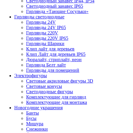
Светодиодный занавес IP44, IP54
Светодиодный занавес IP65
Гирлянда «Тающие Сосульки»
Гирлянды светодиодные
Гирлянды 24V
Гирлянды 24V IP65
Гирлянды 220V
Гирлянды 220V IP65
Гирлянды Шарики
Клип лайт для деревьев
Клип Лайт для деревьев IP65
Дюралайт, стриплайт, неон
Гирлянда Белт лайт
Гирлянды для помещений
Электрофигуры
Световые акриловые фигуры 3D
Световые конусы
Светодиодные фигуры
Комплектующие для гирлянд
Комплектующие для монтажа
Новогодние украшения
Банты
Бусы
Мишура
Снежинки