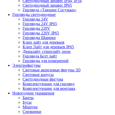
Светодиодный занавес IP44, IP54
Светодиодный занавес IP65
Гирлянда «Тающие Сосульки»
Гирлянды светодиодные
Гирлянды 24V
Гирлянды 24V IP65
Гирлянды 220V
Гирлянды 220V IP65
Гирлянды Шарики
Клип лайт для деревьев
Клип Лайт для деревьев IP65
Дюралайт, стриплайт, неон
Гирлянда Белт лайт
Гирлянды для помещений
Электрофигуры
Световые акриловые фигуры 3D
Световые конусы
Светодиодные фигуры
Комплектующие для гирлянд
Комплектующие для монтажа
Новогодние украшения
Банты
Бусы
Мишура
Снежинки