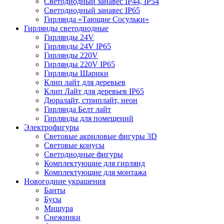
Светодиодный занавес IP44, IP54
Светодиодный занавес IP65
Гирлянда «Тающие Сосульки»
Гирлянды светодиодные
Гирлянды 24V
Гирлянды 24V IP65
Гирлянды 220V
Гирлянды 220V IP65
Гирлянды Шарики
Клип лайт для деревьев
Клип Лайт для деревьев IP65
Дюралайт, стриплайт, неон
Гирлянда Белт лайт
Гирлянды для помещений
Электрофигуры
Световые акриловые фигуры 3D
Световые конусы
Светодиодные фигуры
Комплектующие для гирлянд
Комплектующие для монтажа
Новогодние украшения
Банты
Бусы
Мишура
Снежинки