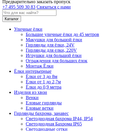
Предварительно заказать пропуск
+7 495 509 30 83
Связаться с нами
Каталог
Уличные ёлки
Большие уличные ёлки до 45 метров
Макушки для большой ёлки
Гирлянды для ёлки, 24V
Гирлянды для елки, 220V
Игрушки для большой ёлки
Ограждения для больших ёлок
Монтаж Ёлки
Ёлки интерьерные
Ёлки от 3 до 8м
Ёлки от 1 до 2,7м
Ёлки до 0,9 метра
Изделия из хвои
Венки
Еловые гирлянды
Еловые ветки
Гирлянды бахрома, занавес
Светодиодная бахрома IP44, IP54
Светодиодная Бахрома IP65
Светодиодные сетки