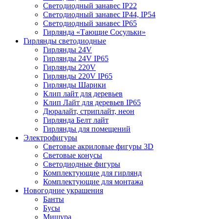
Светодиодный занавес IP22
Светодиодный занавес IP44, IP54
Светодиодный занавес IP65
Гирлянда «Тающие Сосульки»
Гирлянды светодиодные
Гирлянды 24V
Гирлянды 24V IP65
Гирлянды 220V
Гирлянды 220V IP65
Гирлянды Шарики
Клип лайт для деревьев
Клип Лайт для деревьев IP65
Дюралайт, стриплайт, неон
Гирлянда Белт лайт
Гирлянды для помещений
Электрофигуры
Световые акриловые фигуры 3D
Световые конусы
Светодиодные фигуры
Комплектующие для гирлянд
Комплектующие для монтажа
Новогодние украшения
Банты
Бусы
Мишура