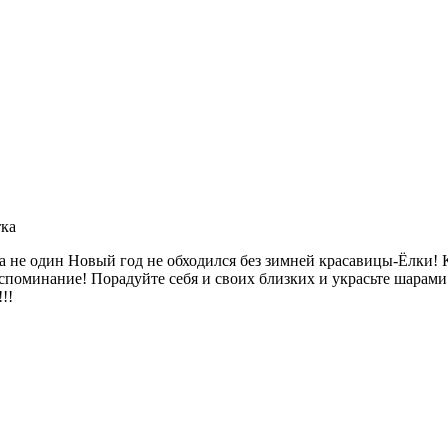
тка
да не один Новый год не обходился без зимней красавицы-Ёлки
оспоминание! Порадуйте себя и своих близких и украсьте шар
!!